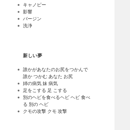
キャノピー
影響
バージン
洗浄
新しい夢
誰かがあなたのお尻をつかんで
誰か つかむ あなた お尻
姉の病気 妹 病気
足をこする 足 こする
別のヘビを食べるヘビ ヘビ 食べ
る 別の ヘビ
クモの攻撃 クモ 攻撃