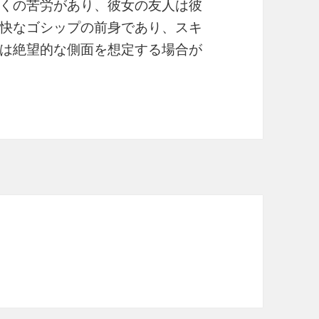
くの苦労があり、彼女の友人は彼
快なゴシップの前身であり、スキ
は絶望的な側面を想定する場合が