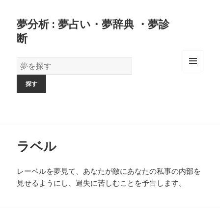
夢分析 : 夢占い・夢辞典 ・夢診
断
夢
の
MENU
AND
辞
WIDGETS
書
ラベル
レーベルを夢見て、あなたが敵にあなたの私事の内部を
見せるようにし、過失に苦しむことを予告します。