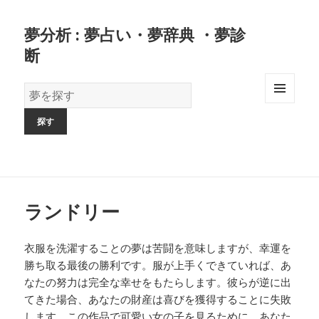
夢分析 : 夢占い・夢辞典 ・夢診
断
夢
の
MENU
AND
辞
WIDGETS
書
ランドリー
衣服を洗濯することの夢は苦闘を意味しますが、幸運を
勝ち取る最後の勝利です。服が上手くできていれば、あ
なたの努力は完全な幸せをもたらします。彼らが逆に出
てきた場合、あなたの財産は喜びを獲得することに失敗
します。この作品で可愛い女の子を見るために、あなた