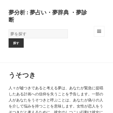
夢分析 : 夢占い・夢辞典 ・夢診
断
夢
の
MENU
AND
辞
WIDGETS
書
うそつき
人々が嘘つきであると考える夢は、あなたが緊急に提唱
したある計画への信仰を失うことを予告します。一部の
人があなたをうそつきと呼ぶことは、あなたが偽りの人
を介して悩みを持つことを意味します。女性が恋人をう
そつきだと考えるために、彼女のしつこい行動は彼女に