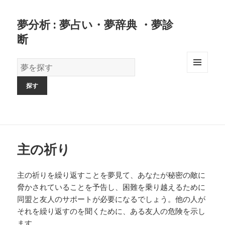
夢分析 : 夢占い・夢辞典 ・夢診
断
夢
の
MENU
AND
辞
WIDGETS
書
主の祈り
主の祈りを繰り返すことを夢見て、あなたが秘密の敵に
脅かされていることを予告し、困難を乗り越えるために
同盟と友人のサポートが必要になるでしょう。他の人が
それを繰り返すのを聞くために、ある友人の危険を示し
ます。