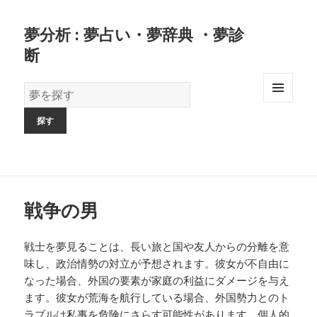
夢分析 : 夢占い・夢辞典 ・夢診
断
夢
の
MENU
AND
辞
WIDGETS
書
戦争の男
戦士を夢見ることは、長い旅と国や友人からの分離を意
味し、政治情勢の対立が予想されます。彼女が不自由に
なった場合、外国の要素が家庭の利益にダメージを与え
ます。彼女が荒海を航行している場合、外国勢力とのト
ラブルは私事を危険にさらす可能性があります。個人的