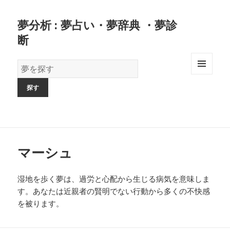
夢分析 : 夢占い・夢辞典 ・夢診
断
夢
の
MENU
AND
辞
WIDGETS
書
マーシュ
湿地を歩く夢は、過労と心配から生じる病気を意味しま
す。あなたは近親者の賢明でない行動から多くの不快感
を被ります。