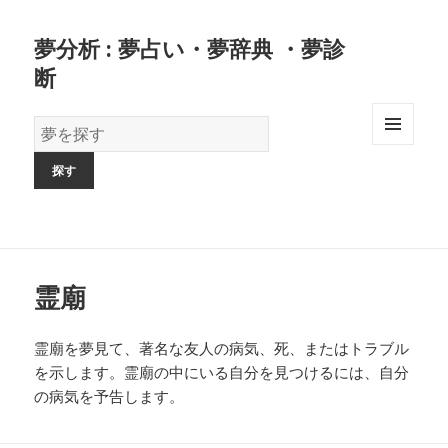
夢分析 : 夢占い・夢辞典 ・夢診
断
夢
の
MENU
AND
辞
WIDGETS
書
霊廟
霊廟を夢見て、著名な友人の病気、死、またはトラブル
を示します。霊廟の中にいる自分を見つけるには、自分
の病気を予告します。