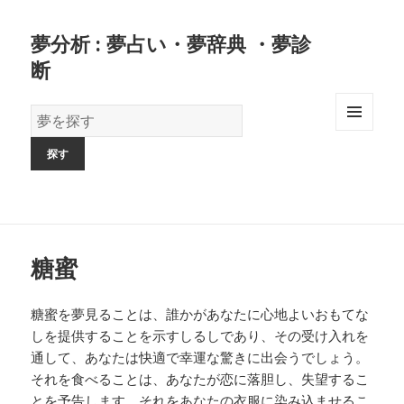
夢分析 : 夢占い・夢辞典 ・夢診
断
夢
の
MENU
AND
辞
WIDGETS
書
糖蜜
糖蜜を夢見ることは、誰かがあなたに心地よいおもてな
しを提供することを示すしるしであり、その受け入れを
通して、あなたは快適で幸運な驚きに出会うでしょう。
それを食べることは、あなたが恋に落胆し、失望するこ
とを予告します。それをあなたの衣服に染み込ませるこ