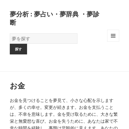
夢分析 : 夢占い・夢辞典 ・夢診
断
夢
の
MENU
AND
辞
WIDGETS
書
お金
お金を見つけることを夢見て、小さな心配を示します
が、多くの幸せ。変更が続きます。お金を支払うこと
は、不幸を意味します。金を受け取るために、大きな繁
栄と無愛想な喜び。お金を失うために、あなたは家で不
幸な時間を経験し、事態は悲観的に見えます。あなたの