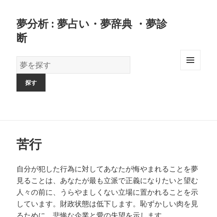
夢分析 : 夢占い・夢辞典 ・夢診
断
夢
の
MENU
AND
辞
WIDGETS
書
苦行
自分が犯した行為に対してあなたが悔やまれることを夢
見ることは、あなたが最も立派で正義になりたいと望む
人々の前に、うらやましくない立場に置かれることを示
しています。財政状態は低下します。恥ずかしい肉を見
るために、悲惨な企業と愛の失望を示します。