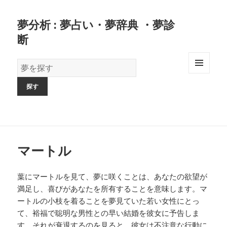
夢分析 : 夢占い・夢辞典 ・夢診
断
夢
の
MENU
AND
辞
WIDGETS
書
マートル
葉にマートルを見て、夢に咲くことは、あなたの欲望が
満足し、喜びがあなたを所有することを意味します。マ
ートルの小枝を着ることを夢見ていた若い女性にとっ
て、裕福で聡明な男性との早い結婚を彼女に予告しま
す。それが衰退するのを見ると、彼女は不注意な行動に