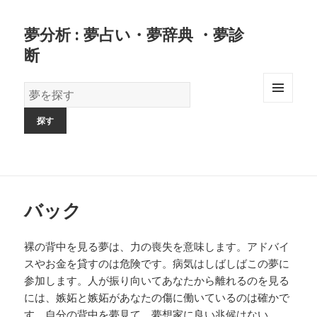
夢分析 : 夢占い・夢辞典 ・夢診
断
夢
の
MENU
AND
辞
WIDGETS
書
バック
裸の背中を見る夢は、力の喪失を意味します。アドバイ
スやお金を貸すのは危険です。病気はしばしばこの夢に
参加します。人が振り向いてあなたから離れるのを見る
には、嫉妬と嫉妬があなたの傷に働いているのは確かで
す。自分の背中を夢見て、夢想家に良い兆候はない。