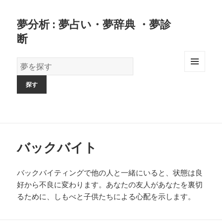
夢分析 : 夢占い・夢辞典 ・夢診
断
夢
の
MENU
AND
辞
WIDGETS
書
バックバイト
バックバイティングで他の人と一緒にいると、状態は良
好から不良に変わります。あなたの友人があなたを裏切
るために、しもべと子供たちによる心配を示します。