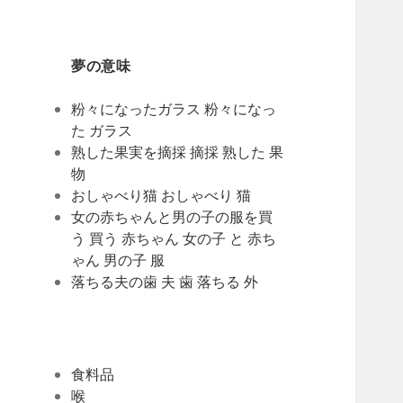
夢の意味
粉々になったガラス 粉々になっ
た ガラス
熟した果実を摘採 摘採 熟した 果
物
おしゃべり猫 おしゃべり 猫
女の赤ちゃんと男の子の服を買
う 買う 赤ちゃん 女の子 と 赤ち
ゃん 男の子 服
落ちる夫の歯 夫 歯 落ちる 外
食料品
喉