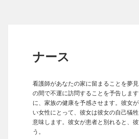
ナース
看護師があなたの家に留まることを夢見
の間で不運に訪問することを予告します
に、家族の健康を予感させます。彼女が
い女性にとって、彼女は彼女の自己犠牲
意味します。彼女が患者と別れると、彼
う。