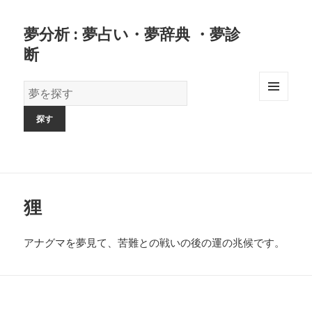
夢分析 : 夢占い・夢辞典 ・夢診
断
夢
の
MENU
AND
辞
WIDGETS
書
狸
アナグマを夢見て、苦難との戦いの後の運の兆候です。