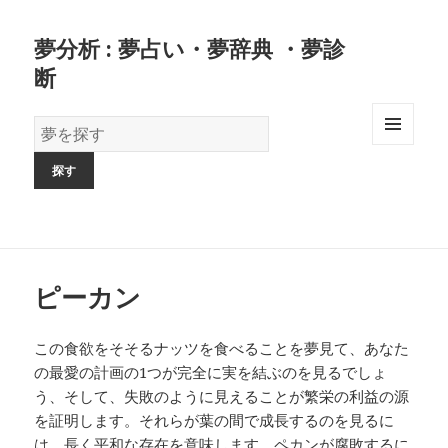
夢分析 : 夢占い・夢辞典 ・夢診
断
夢
の
MENU
AND
辞
WIDGETS
書
ピーカン
この食欲をそそるナッツを食べることを夢見て、あなた
の最愛の計画の1つが完全に実を結ぶのを見るでしょ
う、そして、失敗のように見えることが繁栄の利益の源
を証明します。それらが葉の間で成長するのを見るに
は、長く平和な存在を意味します。ペカンが腐敗するに