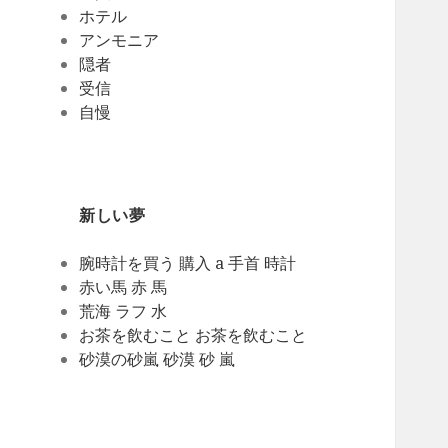
ホテル
アンモニア
隠者
受信
自慢
新しい夢
腕時計を買う 購入 a 手首 時計
赤い馬 赤 馬
荒海 ラフ 水
お茶を飲むこと お茶を飲むこと
砂漠の砂嵐 砂漠 砂 嵐