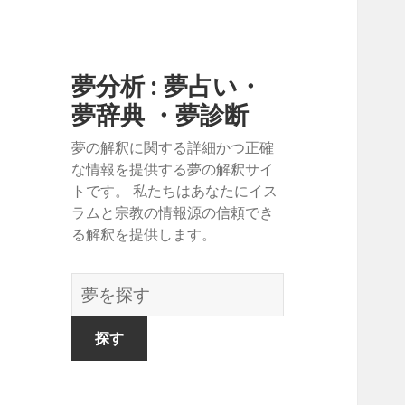
夢分析 : 夢占い・
夢辞典 ・夢診断
夢の解釈に関する詳細かつ正確
な情報を提供する夢の解釈サイ
トです。 私たちはあなたにイス
ラムと宗教の情報源の信頼でき
る解釈を提供します。
夢
の
辞
書