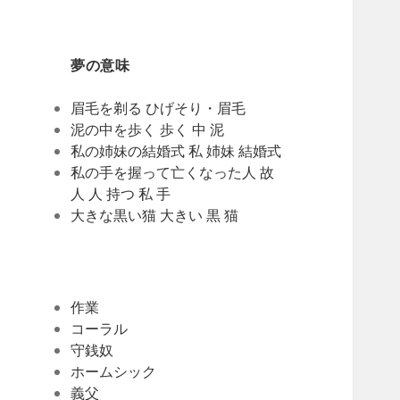
夢の意味
眉毛を剃る ひげそり・眉毛
泥の中を歩く 歩く 中 泥
私の姉妹の結婚式 私 姉妹 結婚式
私の手を握って亡くなった人 故
人 人 持つ 私 手
大きな黒い猫 大きい 黒 猫
作業
コーラル
守銭奴
ホームシック
義父