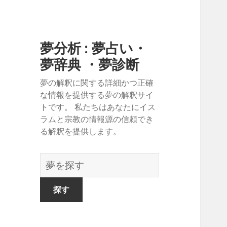
夢分析 : 夢占い・
夢辞典 ・夢診断
夢の解釈に関する詳細かつ正確
な情報を提供する夢の解釈サイ
トです。 私たちはあなたにイス
ラムと宗教の情報源の信頼でき
る解釈を提供します。
夢
の
辞
書