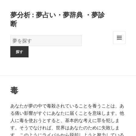
夢分析 : 夢占い・夢辞典 ・夢診
断
夢
の
MENU
AND
辞
WIDGETS
書
毒
あなたが夢の中で毒殺されていることを養うことは、あ
る痛い影響がすぐにあなたに届くことを意味します。他
人に毒を使おうとすると、基本的な考えに罪を犯しま
す。そうでなければ、世界はあなたのために失敗しま
す。このようにライバルから脱却しようと努力している