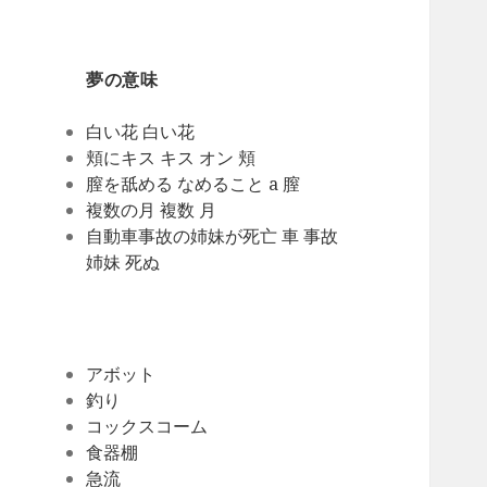
夢の意味
白い花 白い花
頬にキス キス オン 頬
膣を舐める なめること a 膣
複数の月 複数 月
自動車事故の姉妹が死亡 車 事故
姉妹 死ぬ
アボット
釣り
コックスコーム
食器棚
急流