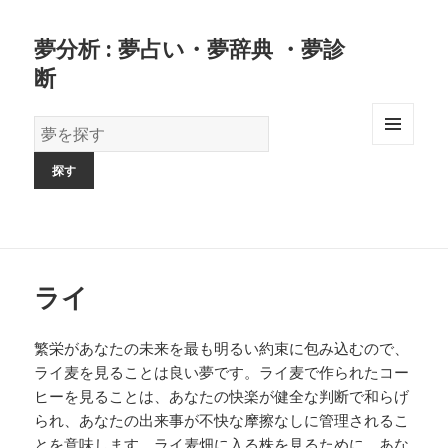
夢分析 : 夢占い・夢辞典 ・夢診
断
夢
の
MENU
AND
辞
WIDGETS
書
ライ
繁栄があなたの未来を最も明るい約束に包み込むので、
ライ麦を見ることは良い夢です。ライ麦で作られたコー
ヒーを見ることは、あなたの快楽が健全な判断で和らげ
られ、あなたの出来事が不快な摩擦なしに管理されるこ
とを意味します。ライ麦畑に入る株を見るために、あな