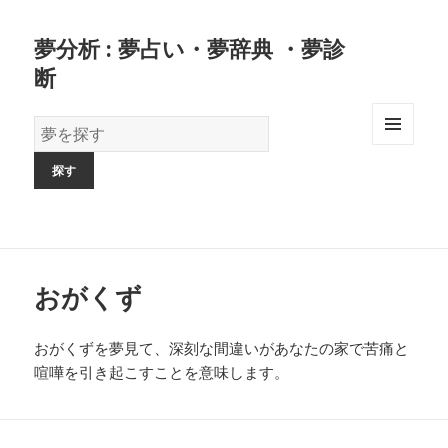
夢分析 : 夢占い・夢辞典 ・夢診
断
夢
の
MENU
AND
辞
WIDGETS
書
おがくず
おがくずを夢見て、深刻な間違いがあなたの家で苦痛と
喧嘩を引き起こすことを意味します。