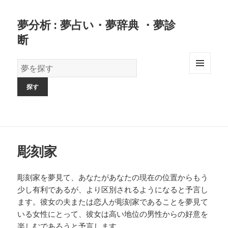
夢分析 : 夢占い・夢辞典 ・夢診
断
夢
の
MENU
AND
辞
WIDGETS
書
彫刻家
彫刻家を夢見て、あなたがあなたの現在の位置からもう
少し有利であるが、より区別されるようになると予言し
ます。彼女の夫または恋人が彫刻家であることを夢見て
いる女性にとって、彼女は高い地位の男性からの好意を
楽しむであろうと予言します。