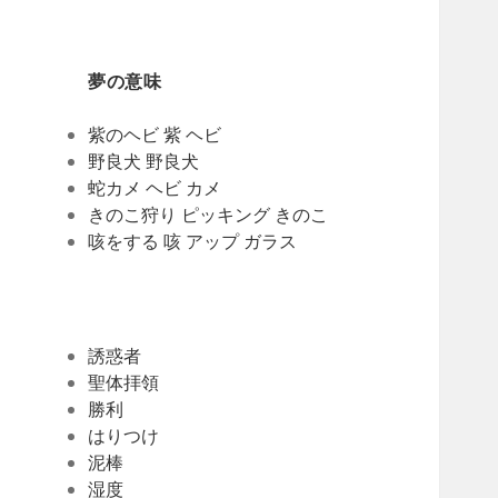
夢の意味
紫のヘビ 紫 ヘビ
野良犬 野良犬
蛇カメ ヘビ カメ
きのこ狩り ピッキング きのこ
咳をする 咳 アップ ガラス
誘惑者
聖体拝領
勝利
はりつけ
泥棒
湿度