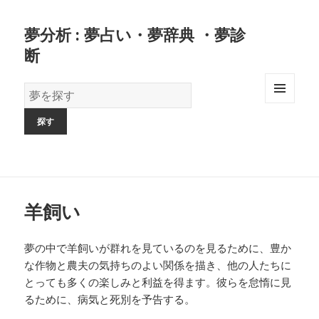
夢分析 : 夢占い・夢辞典 ・夢診
断
夢
の
MENU
AND
辞
WIDGETS
書
羊飼い
夢の中で羊飼いが群れを見ているのを見るために、豊か
な作物と農夫の気持ちのよい関係を描き、他の人たちに
とっても多くの楽しみと利益を得ます。彼らを怠惰に見
るために、病気と死別を予告する。