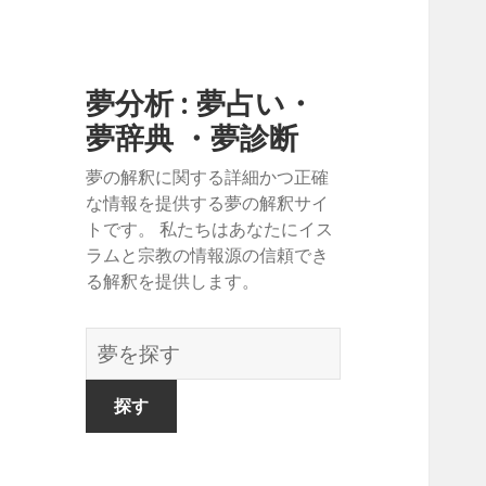
夢分析 : 夢占い・
夢辞典 ・夢診断
夢の解釈に関する詳細かつ正確
な情報を提供する夢の解釈サイ
トです。 私たちはあなたにイス
ラムと宗教の情報源の信頼でき
る解釈を提供します。
夢
の
辞
書