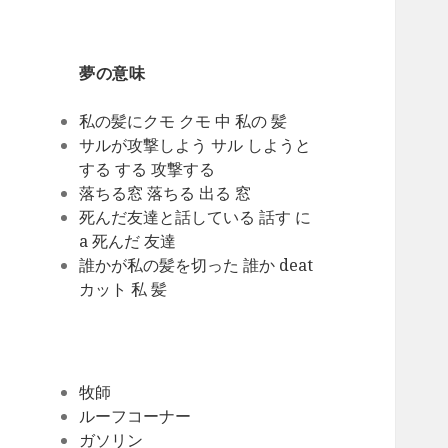
夢の意味
私の髪にクモ クモ 中 私の 髪
サルが攻撃しよう サル しようと
する する 攻撃する
落ちる窓 落ちる 出る 窓
死んだ友達と話している 話す に
a 死んだ 友達
誰かが私の髪を切った 誰か deat
カット 私 髪
牧師
ルーフコーナー
ガソリン