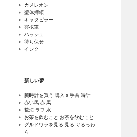
カメレオン
聖体拝領
キャタピラー
霊柩車
ハッシュ
待ち伏せ
インク
新しい夢
腕時計を買う 購入 a 手首 時計
赤い馬 赤 馬
荒海 ラフ 水
お茶を飲むこと お茶を飲むこと
グルドワラを見る 見る ぐるっわ
ら