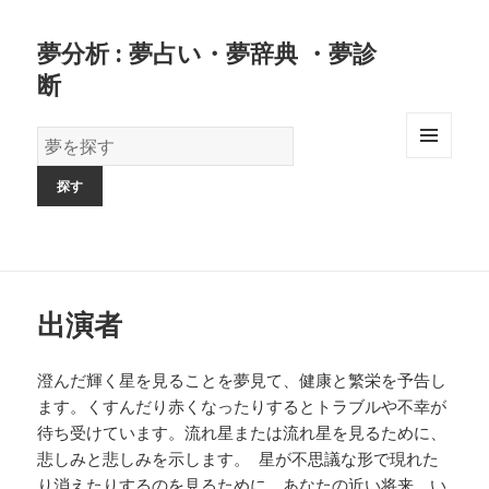
夢分析 : 夢占い・夢辞典 ・夢診
断
夢
の
MENU
AND
辞
WIDGETS
書
出演者
澄んだ輝く星を見ることを夢見て、健康と繁栄を予告し
ます。くすんだり赤くなったりするとトラブルや不幸が
待ち受けています。流れ星または流れ星を見るために、
悲しみと悲しみを示します。 星が不思議な形で現れた
り消えたりするのを見るために、あなたの近い将来、い