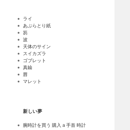
ライ
あぶらとり紙
笏
波
天体のサイン
スイカズラ
ゴブレット
真鍮
唇
マレット
新しい夢
腕時計を買う 購入 a 手首 時計