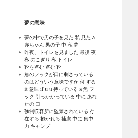
夢の意味
夢の中で男の子を見た 私 見た a
赤ちゃん 男の子 中 私 夢
昨夜、トイレを見ました 最後 夜
私 のこぎり 私 トイレ
靴を盗む 盗む 靴
魚のフックが口に刺さっている
のはどういう意味ですか 何 する
it 意味 if u u 持っている a 魚 フ
ック 引っかかっている 中に あな
たの 口
強制収容所に監禁されている 存
在する 抱かれる 捕虜 中に 集中
力 キャンプ