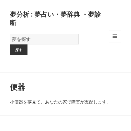
夢分析 : 夢占い・夢辞典 ・夢診
断
夢
の
MENU
AND
辞
WIDGETS
書
便器
小便器を夢見て、あなたの家で障害が支配します。