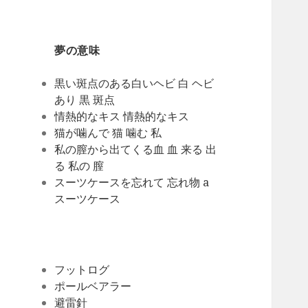
夢の意味
黒い斑点のある白いヘビ 白 ヘビ
あり 黒 斑点
情熱的なキス 情熱的なキス
猫が噛んで 猫 噛む 私
私の膣から出てくる血 血 来る 出
る 私の 膣
スーツケースを忘れて 忘れ物 a
スーツケース
フットログ
ポールベアラー
避雷針