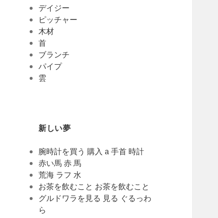
デイジー
ピッチャー
木材
首
ブランチ
パイプ
雲
新しい夢
腕時計を買う 購入 a 手首 時計
赤い馬 赤 馬
荒海 ラフ 水
お茶を飲むこと お茶を飲むこと
グルドワラを見る 見る ぐるっわ
ら