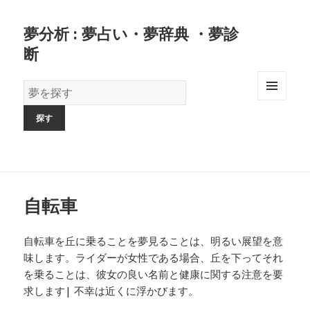
夢分析 : 夢占い・夢辞典 ・夢診
断
夢
の
MENU
AND
辞
WIDGETS
書
自転車
自転車を丘に乗ることを夢見ることは、明るい展望を意
味します。ライダーが女性である場合、丘を下ってそれ
を乗ることは、彼女の良い名前と健康に関する注意を要
求します| 不幸は近くに浮かびます。