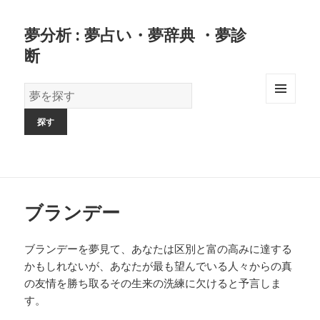
夢分析 : 夢占い・夢辞典 ・夢診
断
夢
の
MENU
AND
辞
WIDGETS
書
ブランデー
ブランデーを夢見て、あなたは区別と富の高みに達する
かもしれないが、あなたが最も望んでいる人々からの真
の友情を勝ち取るその生来の洗練に欠けると予言しま
す。