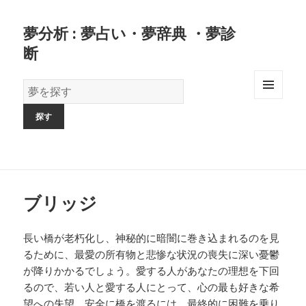
夢分析 : 夢占い・夢辞典 ・夢診
断
夢
の
MENU
AND
辞
WIDGETS
書
ブリッジ
長い橋が老朽化し、神秘的に暗闇に巻き込まれるのを見
るために、最愛の所有物と悲惨な状況の喪失に深い憂鬱
が降りかかるでしょう。愛する人があなたの理想を下回
るので、若い人と愛する人にとって、心の最も好きな希
望への失望。安全に橋を渡るには、最終的に困難を乗り