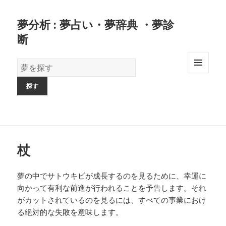
夢分析 : 夢占い・夢辞典 ・夢診
断
夢
の
MENU
AND
辞
WIDGETS
書
杖
夢の中でサトウキビが成長するのを見るために、幸運に
向かって有利な前進が行われることを予告します。それ
がカットされているのを見るには、すべての事業におけ
る絶対的な失敗を意味します。