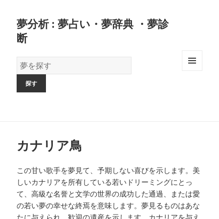
夢分析 : 夢占い・夢辞典 ・夢診
断
夢
の
MENU
AND
辞
WIDGETS
書
カナリア鳥
この甘い歌手を夢見て、予期しない喜びを示します。美
しいカナリアを所有している若いドリーミングにとっ
て、高級な名誉と文学の世界の成功した通過、または愛
の若い夢の幸せな終焉を意味します。夢見るものはあな
たに与えられ、歓迎の遺産を示します。カナリアを与え