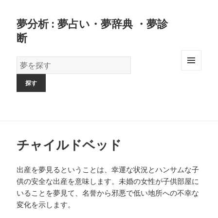
夢分析 : 夢占い・夢辞典 ・夢診
断
夢
の
MENU
AND
辞
WIDGETS
書
チャイルドベッド
出産を夢見るということは、幸運な状況とハンサムな子
供の安全な出産を意味します。未婚の女性が子供部屋に
いることを夢見て、名誉から邪悪で低い地所への不幸な
変化を示します。