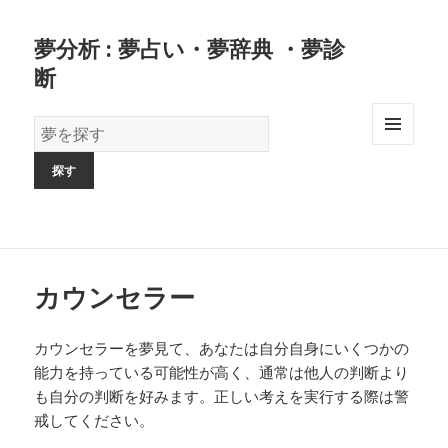
夢分析 : 夢占い・夢辞典 ・夢診
断
夢
の
MENU
AND
辞
WIDGETS
書
カウンセラー
カウンセラーを夢見て、あなたは自分自身にいくつかの
能力を持っている可能性が高く、通常は他人の判断より
も自分の判断を好みます。正しい考えを実行する際は警
戒してください。