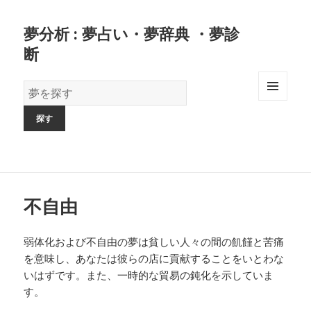
夢分析 : 夢占い・夢辞典 ・夢診
断
夢
の
MENU
AND
辞
WIDGETS
書
不自由
弱体化および不自由の夢は貧しい人々の間の飢饉と苦痛
を意味し、あなたは彼らの店に貢献することをいとわな
いはずです。また、一時的な貿易の鈍化を示していま
す。