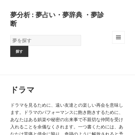
夢分析 : 夢占い・夢辞典 ・夢診
断
夢
の
MENU
AND
辞
WIDGETS
書
ドラマ
ドラマを見るために、遠い友達との楽しい再会を意味し
ます。ドラマのパフォーマンスに飽き飽きするために、
あなたはある娯楽や秘密の出来事で不親切な仲間を受け
入れることを余儀なくされます。一つ書くためには、あ
なたは苦痛と借金に陥り、奇跡のように解放されると予