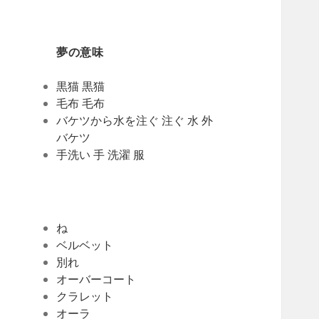
夢の意味
黒猫 黒猫
毛布 毛布
バケツから水を注ぐ 注ぐ 水 外
バケツ
手洗い 手 洗濯 服
ね
ベルベット
別れ
オーバーコート
クラレット
オーラ