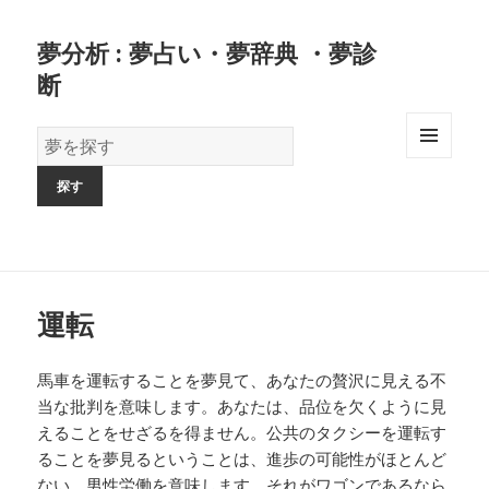
夢分析 : 夢占い・夢辞典 ・夢診
断
夢
の
MENU
AND
辞
WIDGETS
書
運転
馬車を運転することを夢見て、あなたの贅沢に見える不
当な批判を意味します。あなたは、品位を欠くように見
えることをせざるを得ません。公共のタクシーを運転す
ることを夢見るということは、進歩の可能性がほとんど
ない、男性労働を意味します。それがワゴンであるなら