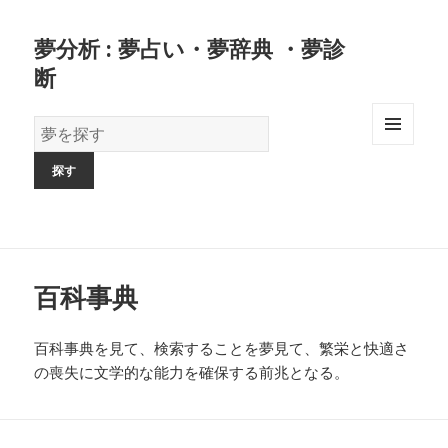
夢分析 : 夢占い・夢辞典 ・夢診
断
夢
の
MENU
AND
辞
WIDGETS
書
百科事典
百科事典を見て、検索することを夢見て、繁栄と快適さ
の喪失に文学的な能力を確保する前兆となる。