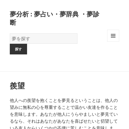
夢分析 : 夢占い・夢辞典 ・夢診
断
夢
の
MENU
AND
辞
WIDGETS
書
羨望
他人への羨望を抱くことを夢見るということは、他人の
望みに無私の心を尊重することで温かい友達を作ること
を意味します。あなたが他人にうらやましいと夢見てい
るなら、それはあなたがあなたを喜ばせたいと切望して
いる友人からいくつかの不便に苦しむことを意味しま