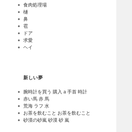
食肉処理場
樋
鼻
雹
ドア
求愛
ヘイ
新しい夢
腕時計を買う 購入 a 手首 時計
赤い馬 赤 馬
荒海 ラフ 水
お茶を飲むこと お茶を飲むこと
砂漠の砂嵐 砂漠 砂 嵐