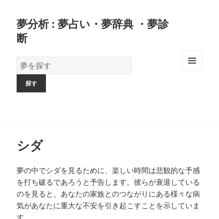
夢分析 : 夢占い・夢辞典 ・夢診
断
夢
の
MENU
AND
辞
WIDGETS
書
シダ
夢の中でシダを見るために、楽しい時間は悲観的な予感
を打ち破るであろうと予告します。彼らが衰退している
のを見ると、あなたの家族とのつながりにある様々な病
気があなたに重大な不安を引き起こすことを示していま
す。