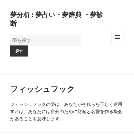
夢分析 : 夢占い・夢辞典 ・夢診
断
夢
の
MENU
AND
辞
WIDGETS
書
フィッシュフック
フィッシュフックの夢は、あなたがそれらを正しく適用
すれば、あなたには自分のために財産と名誉を作る機会
があることを意味します。