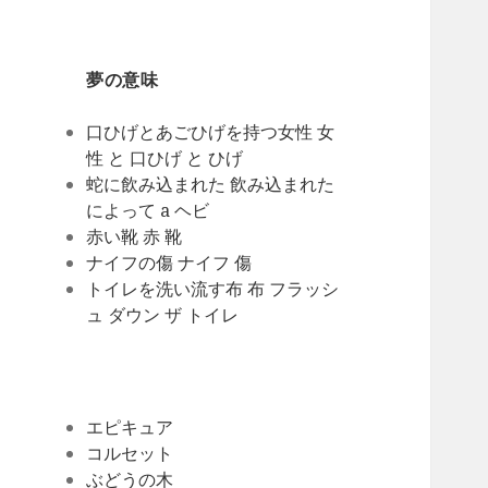
夢の意味
口ひげとあごひげを持つ女性 女
性 と 口ひげ と ひげ
蛇に飲み込まれた 飲み込まれた
によって a ヘビ
赤い靴 赤 靴
ナイフの傷 ナイフ 傷
トイレを洗い流す布 布 フラッシ
ュ ダウン ザ トイレ
エピキュア
コルセット
ぶどうの木