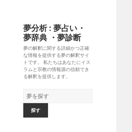
夢分析 : 夢占い・
夢辞典 ・夢診断
夢の解釈に関する詳細かつ正確
な情報を提供する夢の解釈サイ
トです。 私たちはあなたにイス
ラムと宗教の情報源の信頼でき
る解釈を提供します。
夢
の
辞
書