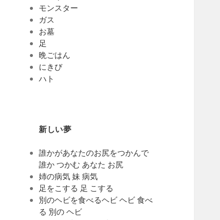
モンスター
ガス
お墓
足
晩ごはん
にきび
ハト
新しい夢
誰かがあなたのお尻をつかんで
誰か つかむ あなた お尻
姉の病気 妹 病気
足をこする 足 こする
別のヘビを食べるヘビ ヘビ 食べ
る 別の ヘビ