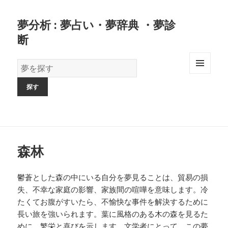
夢分析 : 夢占い・夢辞典 ・夢診
断
夢
の
MENU
AND
辞
WIDGETS
書
森林
鬱蒼とした森の中にいる自分を夢見ることは、貿易の損
失、不幸な家庭の影響、家族間の喧嘩を意味します。冷
たくてお腹がすいたら、不愉快な事件を解決するために
長い旅を強いられます。葉に風格のある木の森を見るた
めに、繁栄と喜びを示します。文学者にとって、この夢