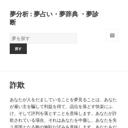
夢分析 : 夢占い・夢辞典 ・夢診
断
夢
の
MENU
AND
辞
WIDGETS
書
詐欺
あなたが人をだましていることを夢見ることは、あなた
が雇い主を騙して利益を得て、品位を落とす快楽にふ
け、そして評判を落とすことを意味します。あなたが詐
欺されている場合、それはあなたを中傷し、あなたを失
う原因となる敵の無駄な試みを意味します。あなたをだ